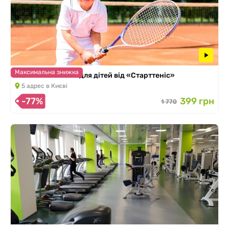
Максимальна знижка
3 заняття тенісом для дітей від «Старттеніс»
5 адрес в Києві
-77%
399 грн
1 770