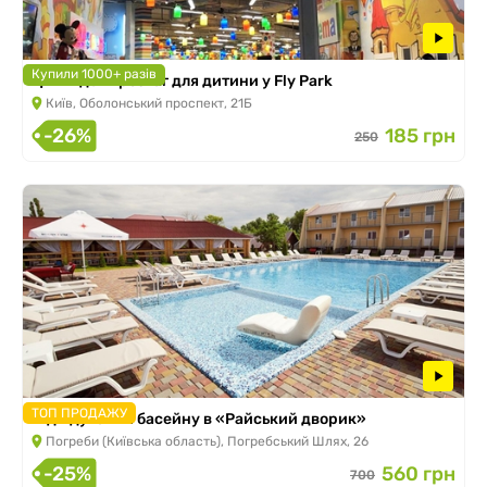
Купили 1000+ разів
Цілий день розваг для дитини у Fly Park
Київ, Оболонський проспект, 21Б
-26%
185 грн
250
ТОП ПРОДАЖУ
Відвідування басейну в «Райський дворик»
Погреби (Київська область), Погребський Шлях, 26
-25%
560 грн
700