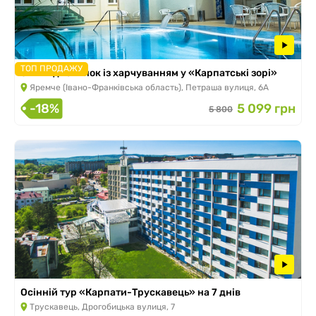
ТОП ПРОДАЖУ
SPA-відпочинок із харчуванням у «Карпатські зорі»
Яремче (Івано-Франківська область), Петраша вулиця, 6А
-18%
5 099 грн
5 800
Осінній тур «Карпати-Трускавець» на 7 днів
Трускавець, Дрогобицька вулиця, 7