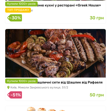
Купили 1000+ разів
Знижка 30% на меню кухні у ресторані «Greek House»
ТОП ПРОДАЖУ
8 адрес в Києві
-30%
30 грн
Купили 1000+ разів
Знижка 50% на шашличні сети від Шашлик від Рафаеля
Київ, Миколи Закревського вулиця, 51/2
-51%
50 грн