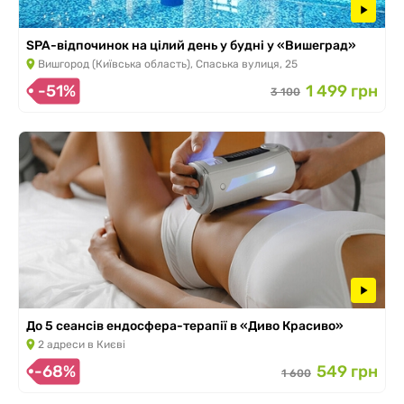
SPA-відпочинок на цілий день у будні у «Вишеград»
Вишгород (Київська область), Спаська вулиця, 25
-51%
1 499 грн
3 100
До 5 сеансів ендосфера-терапії в «Диво Красиво»
2 адреси в Києві
-68%
549 грн
1 600