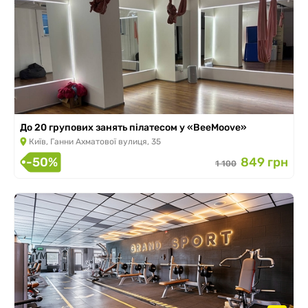
До 20 групових занять пілатесом у «BeeMoove»
Київ, Ганни Ахматової вулиця, 35
-50%
849 грн
1 100