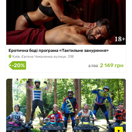
Еротична боді програма «Тактильне занурення»
Київ, Євгена Чикаленка вулиця, 31В
-20%
2 149 грн
2 700