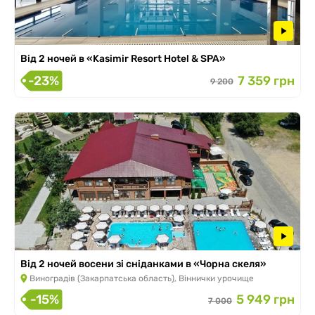
Від 2 ночей в «Kasimir Resort Hotel & SPA»
-23%
7 359 грн
9 200
Від 2 ночей восени зі сніданками в «Чорна скеля»
Виноградів (Закарпатська область), Віннички урочище
-15%
5 949 грн
7 000