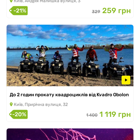
Київ, Андрія Малишка вулиця, 3
259 грн
-21%
329
До 2 годин прокату квадроциклів від Kvadro Obolon
Київ, Прирічна вулиця, 32
1 119 грн
-20%
1 400