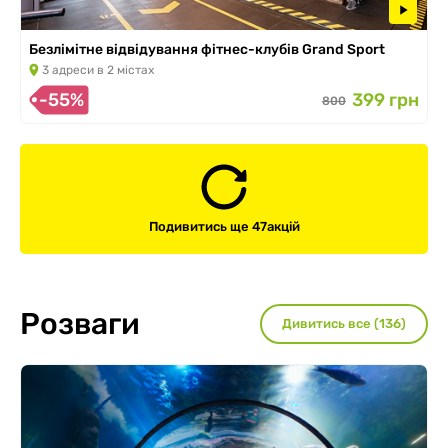
Безлімітне відвідування фітнес-клубів Grand Sport
3 адреси в 2 містах
-55%
399 грн
800
Подивитись ще 47
акцій
Розваги
Дивитись все (136)