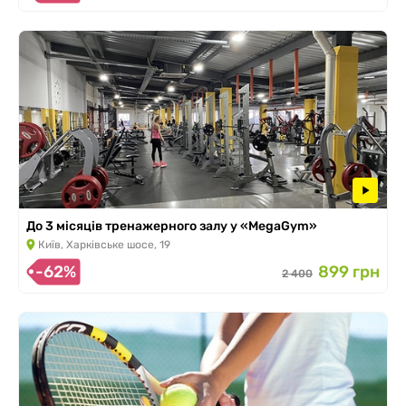
До 3 місяців тренажерного залу у «MegaGym»
Київ, Харківське шосе, 19
-62%
899 грн
2 400