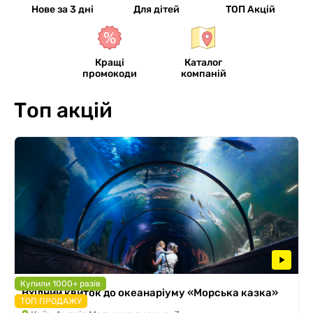
Нове за 3 дні
Для дітей
ТОП Акцій
Кращі
Каталог
промокоди
компаній
Топ акцій
Купили 1000+ разів
Вхідний квиток до океанаріуму «Морська казка»
ТОП ПРОДАЖУ