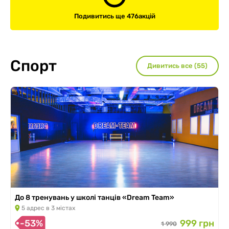
Подивитись ще 476
акцій
Спорт
Дивитись все (55)
До 8 тренувань у школі танців «Dream Team»
5 адрес в 3 містах
-53%
999 грн
1 990