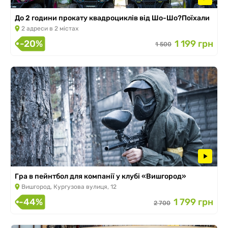
До 2 години прокату квадроциклів від Шо-Шо?Поїхали
2 адреси в 2 містах
-20%
1 199 грн
1 500
Гра в пейнтбол для компанії у клубі «Вишгород»
Вишгород, Кургузова вулиця, 12
-44%
1 799 грн
2 700