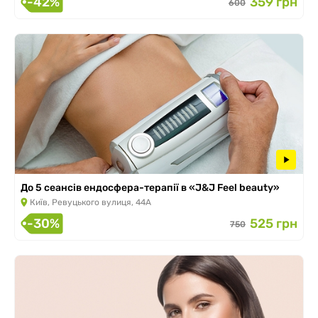
-42%
359 грн
600
До 5 сеансів ендосфера-терапії в «J&J Feel beauty»
Київ, Ревуцького вулиця, 44А
-30%
525 грн
750