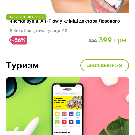
Купили 1000+ разів
Чистка зубів, Air-Flow у клініці доктора Лозового
Київ, Хрещатик вулиця, 42
399 грн
-56%
800
Туризм
Дивитись все (76)