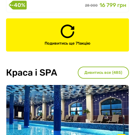
-40%
16 799 грн
28 000
Подивитись ще 71
акцію
Краса і SPA
Дивитись все (485)