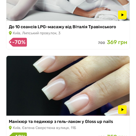
До 10 сеансів LPG-масажу від Віталія Травінського
Київ, Липський провулок, 3
-70%
369 грн
700
Манікюр та педикюр з гель-лаком у Gloss up nails
Київ, Євгена Сверстюка вулиця, 11Б