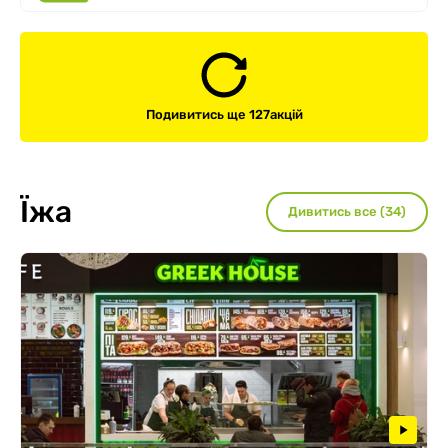
Подивитись ще 127
акцій
Їжа
Дивитись все (34)