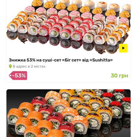
Знижка 53% на суші-сет «Біг сет» від «Sushitta»
8 адрес в 2 містах
-53%
30 грн