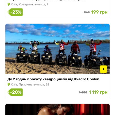
Київ, Хрещатик вулиця, 7
-23%
199 грн
249
До 2 годин прокату квадроциклів від Kvadro Obolon
Київ, Прирічна вулиця, 32
-20%
1 119 грн
1 400