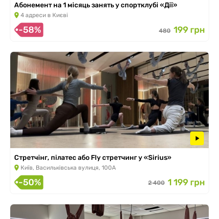
Абонемент на 1 місяць занять у спортклубі «Дії»
4 адреси в Києві
-58%
199 грн
480
Стретчінг, пілатес або Fly стретчинг у «Sirius»
Київ, Васильківська вулиця, 100А
-50%
1 199 грн
2 400